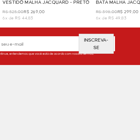
VESTIDO MALHA JACQUARD - PRETO
BATA MALHA JACQ
WHITE
R$ 525,00
R$ 269,00
R$ 398,00
R$ 299,00
6x de R$ 44,83
6x de R$ 49,83
INSCREVA-
SE
tinue, entendemos que você está de acordo com nossos termos.