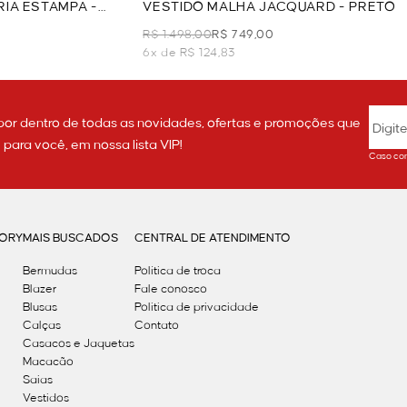
RIA ESTAMPA -
VESTIDO MALHA JACQUARD - PRETO
R$ 1.498,00
R$ 749,00
6x de R$ 124,83
por dentro de todas as novidades, ofertas e promoções que
ara você, em nossa lista VIP!
Caso con
GORY
MAIS BUSCADOS
CENTRAL DE ATENDIMENTO
Bermudas
Política de troca
Blazer
Fale conosco
Blusas
Politica de privacidade
Calças
Contato
Casacos e Jaquetas
Macacão
Saias
Vestidos