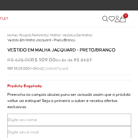
0
TLET
Home
/
Roupas Femininas
/
Malha
/
Vestidos De Malha
/
Vestido Em Malha Jacquard - Preto/branco
VESTIDO EM MALHA JACQUARD - PRETO/BRANCO
R$ 628,00
R$ 509,00
ou 6x de R$ 84,83
REF.55.03.0004-086
COMPARTILHAR
Produto Esgotado
Preencha os campos abaixo para ser avisado assim que o produto
voltar ao estoque! Seja o primeiro a saber e receba ofertas
exclusivas.