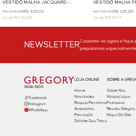
VESTIDO MALHA JACQUARD -
VESTIDO MALHA F
PRETO/BRANCO
PRETO/BRANCO
R$ 655,00
R$ 329,00
R$ 758,00
R$ 229,00
6x de R$ 54,83
6x de R$ 38,17
Cadastre-se agora e fique 
NEWSLETTER
preparamos especialmente p
LOJA ONLINE
SOBRE A GRE
SIGA-NOS
Home
Sobre Nós
Novidades
Nossas Lojas
Facebook
Roupas Femininas
Franquias
Instagram
Acessórios
Revista Gregory
WhatsApp
Promoção
Mapa Do Site
Solicite Sua Troca