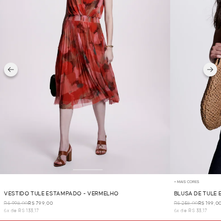
+ MAIS CORES
VESTIDO TULE ESTAMPADO - VERMELHO
BLUSA DE TULE
R$ 998,00
R$ 799,00
R$ 258,00
R$ 199,0
6x de R$ 133,17
6x de R$ 33,17