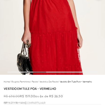
Home
/
Roupas Femininas
/
Festa
/
Vestidos De Festa
/
Vestido Em Tule Poá - Vermelho
VESTIDO EM TULE POÁ - VERMELHO
R$ 638,00
R$ 159,00
ou 6x de R$ 26,50
REF.08.21.0038-048
COMPARTILHAR