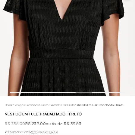
Home
/
Roupas Femininas
/
Festa
/
Vestidos De Festa
/
Vestido Em Tule Trabalhado - Preto
VESTIDO EM TULE TRABALHADO - PRETO
R$ 758,00
R$ 239,00
ou 6x de R$ 39,83
REF.55.06.0001-002
COMPARTILHAR