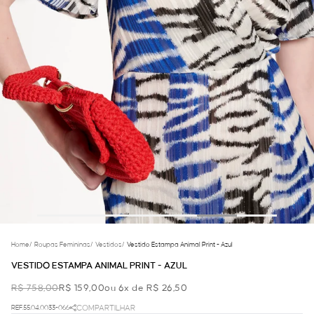
Home
/
Roupas Femininas
/
Vestidos
/
Vestido Estampa Animal Print - Azul
VESTIDO ESTAMPA ANIMAL PRINT - AZUL
R$ 758,00
R$ 159,00
ou 6x de R$ 26,50
REF.55.04.0033-066
COMPARTILHAR