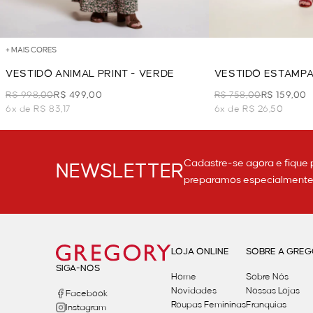
+ MAIS CORES
VESTIDO ANIMAL PRINT - VERDE
VESTIDO ESTAMPA 
AZUL
R$ 998,00
R$ 499,00
R$ 758,00
R$ 159,00
6x de R$ 83,17
6x de R$ 26,50
Cadastre-se agora e fique 
NEWSLETTER
preparamos especialmente p
LOJA ONLINE
SOBRE A GRE
SIGA-NOS
Home
Sobre Nós
Novidades
Nossas Lojas
Facebook
Roupas Femininas
Franquias
Instagram