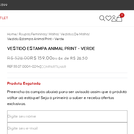
0
TLET
Home
/
Roupas Femininas
/
Malha
/
Vestidos De Malha
/
Vestido Estampa Animal Print - Verde
VESTIDO ESTAMPA ANIMAL PRINT - VERDE
R$ 528,00
R$ 159,00
ou 6x de R$ 26,50
REF.55.07.0004-024
COMPARTILHAR
Produto Esgotado
Preencha os campos abaixo para ser avisado assim que o produto
voltar ao estoque! Seja o primeiro a saber e receba ofertas
exclusivas.