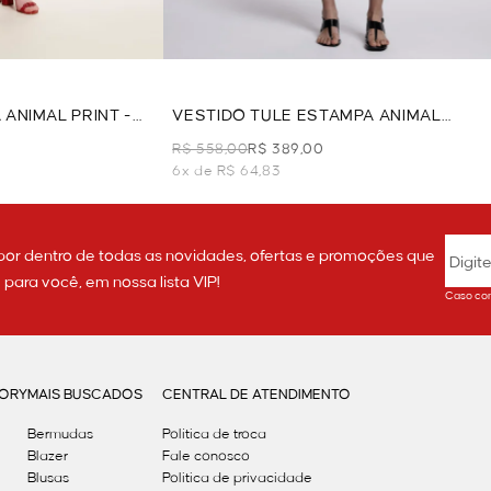
ANIMAL PRINT -
VESTIDO TULE ESTAMPA ANIMAL
PRINT - CINZA
R$ 558,00
R$ 389,00
6x de R$ 64,83
por dentro de todas as novidades, ofertas e promoções que
ara você, em nossa lista VIP!
Caso con
GORY
MAIS BUSCADOS
CENTRAL DE ATENDIMENTO
Bermudas
Política de troca
Blazer
Fale conosco
Blusas
Politica de privacidade