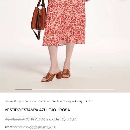
Home
/
Roupas Femininas
/
Vestidos
/
Vestido Estampa Azulejo - Rosa
VESTIDO ESTAMPA AZULEJO - ROSA
R$ 785,00
R$ 199,00
ou 6x de R$ 33,17
REF.55.02.0001-038
COMPARTILHAR