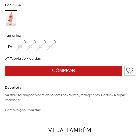
Cor:
ROSA
Tamanho:
36
38
40
42
44
Tabela de Medidas
COMPRAR
Descrição
Vestido estampado com abotoamento frontal, manga com elástico e super
charmoso.
Composição: Poliéster.
VEJA TAMBÉM