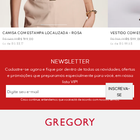
CAMISA COM ESTAMPA LOCALIZADA - ROSA
VESTIDO COM E
R$ 648,00
R$ 199,00
R$ 968,00
R$ 599,0
6x de R$ 33,17
6x de R$ 99,83
NEWSLETTER
Cadastre-se agora e fique por dentro de todas as novidades, ofertas
e promoções que preparamos especialmente para você, em nossa
lista VIP!
INSCREVA-
SE
Caso continue, entendemos que você está de acordo com nossos termos.