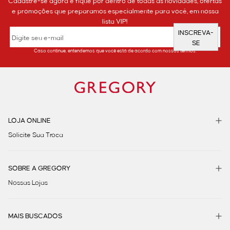
Cadastre-se agora e fique por dentro de todas as novidades, ofertas
e promoções que preparamos especialmente para você, em nossa
lista VIP!
INSCREVA-
SE
Caso continue, entendemos que você está de acordo com nossos termos.
LOJA ONLINE
Solicite Sua Troca
SOBRE A GREGORY
Nossas Lojas
MAIS BUSCADOS