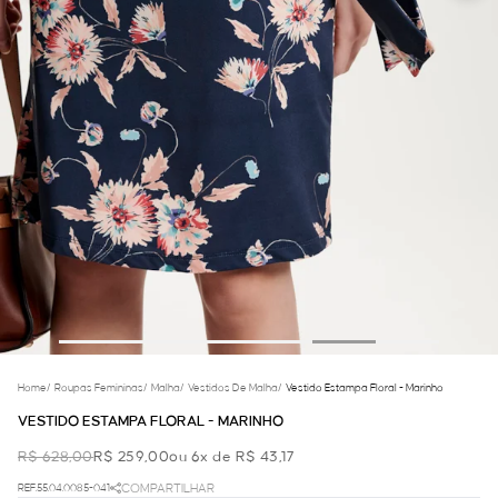
Home
/
Roupas Femininas
/
Malha
/
Vestidos De Malha
/
Vestido Estampa Floral - Marinho
VESTIDO ESTAMPA FLORAL - MARINHO
R$ 628,00
R$ 259,00
ou 6x de R$ 43,17
REF.55.04.0085-041
COMPARTILHAR