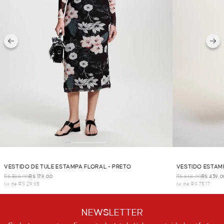
VESTIDO DE TULE ESTAMPA FLORAL - PRETO
VESTIDO ESTAM
R$ 588,00
R$ 179,00
R$ 868,00
R$ 439,0
6x de R$ 29,83
6x de R$ 73,17
NEWSLETTER