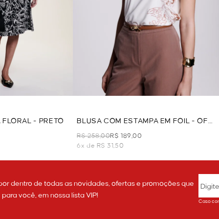
 FLORAL - PRETO
BLUSA COM ESTAMPA EM FOIL - OFF
WHITE
R$ 258,00
R$ 189,00
6x de R$ 31,50
por dentro de todas as novidades, ofertas e promoções que
ara você, em nossa lista VIP!
Caso con