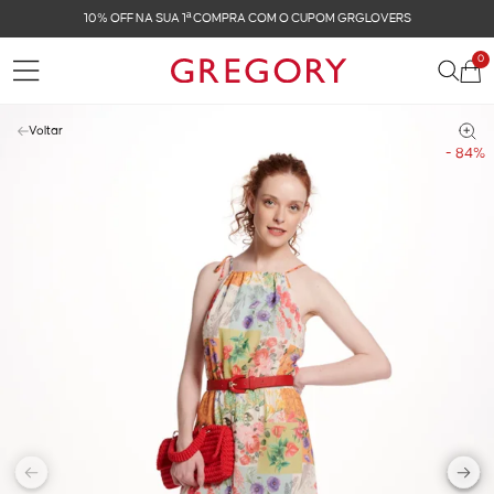
10% OFF NA SUA 1ª COMPRA COM O CUPOM GRGLOVERS
0
Voltar
- 84%