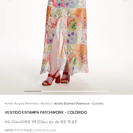
Home
/
Roupas Femininas
/
Vestidos
/
Vestido Estampa Patchwork - Colorido
VESTIDO ESTAMPA PATCHWORK - COLORIDO
R$ 738,00
R$ 119,00
ou 6x de R$ 19,83
REF.55.01.0007-914
COMPARTILHAR