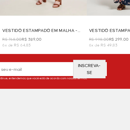
VESTIDO ESTAMPADO EM MALHA -
VESTIDO ESTAMPA
AZUL
AZUL
R$ 768,00
R$ 389,00
R$ 998,00
R$ 299,00
6x de R$ 64,83
6x de R$ 49,83
INSCREVA-
SE
tinue, entendemos que você está de acordo com nossos termos.