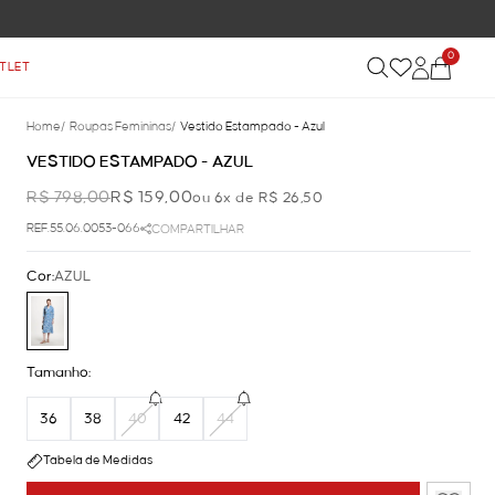
0
TLET
Home
/
Roupas Femininas
/
Vestido Estampado - Azul
VESTIDO ESTAMPADO - AZUL
R$ 798,00
R$ 159,00
ou 6x de R$ 26,50
REF.55.06.0053-066
COMPARTILHAR
Cor:
AZUL
Tamanho:
36
38
40
42
44
Tabela de Medidas