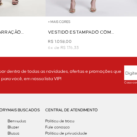
+ MAIS CORES
ARRAÇÃO
VESTIDO ESTAMPADO COM
L
BORDADO - AZUL
R$ 1.058,00
6x de R$ 176,33
por dentro de todas as novidades, ofertas e promoções que
ara você, em nossa lista VIP!
Caso con
GORY
MAIS BUSCADOS
CENTRAL DE ATENDIMENTO
Bermudas
Política de troca
Blazer
Fale conosco
Blusas
Politica de privacidade