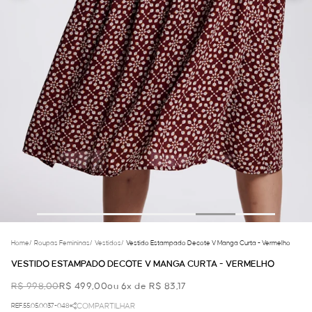
Home
/
Roupas Femininas
/
Vestidos
/
Vestido Estampado Decote V Manga Curta - Vermelho
VESTIDO ESTAMPADO DECOTE V MANGA CURTA - VERMELHO
R$ 998,00
R$ 499,00
ou 6x de R$ 83,17
REF.55.05.0037-048
COMPARTILHAR