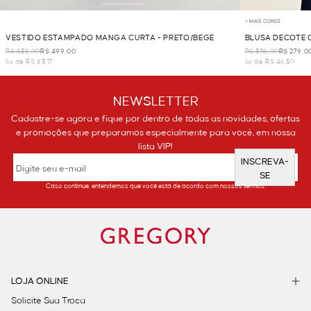
+ MAIS CORES
VESTIDO ESTAMPADO MANGA CURTA - PRETO/BEGE
BLUSA DECOTE 
R$ 838,00
R$ 499,00
R$ 398,00
R$ 279,0
6x de R$ 83,17
6x de R$ 46,50
NEWSLETTER
Cadastre-se agora e fique por dentro de todas as novidades, ofertas
e promoções que preparamos especialmente para você, em nossa
lista VIP!
INSCREVA-
SE
Caso continue, entendemos que você está de acordo com nossos termos.
LOJA ONLINE
Solicite Sua Troca