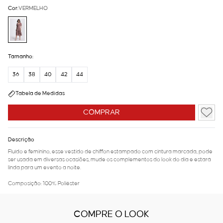
Cor:
VERMELHO
Tamanho:
36
38
40
42
44
Tabela de Medidas
COMPRAR
Descrição
Fluído e feminino, esse vestido de chiffon estampado com cintura marcada, pode
ser usada em diversas ocasiões, mude os complementos do look do dia e estará
linda para um evento a noite.
Composição: 100% Poliéster
COMPRE O LOOK