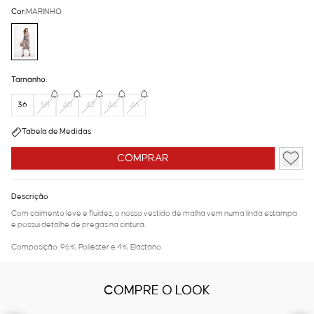
Cor:
MARINHO
Tamanho:
36
38
40
42
44
46
Tabela de Medidas
COMPRAR
Descrição
Com caimento leve e fluidez, o nosso vestido de malha vem numa linda estampa
e possui detalhe de pregas na cintura.
Composição: 96% Poliéster e 4% Elastano
COMPRE O LOOK