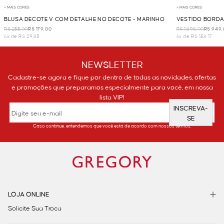
+ MAIS CORES
+ MAIS CORES
BLUSA DECOTE V COM DETALHE NO DECOTE - MARINHO
VESTIDO BORDA
R$ 255,00
R$ 179,00
R$ 1.898,00
R$ 949,
6x de R$ 29,83
6x de R$ 158,17
NEWSLETTER
Cadastre-se agora e fique por dentro de todas as novidades, ofertas
e promoções que preparamos especialmente para você, em nossa
lista VIP!
INSCREVA-
SE
Caso continue, entendemos que você está de acordo com nossos termos.
LOJA ONLINE
Solicite Sua Troca