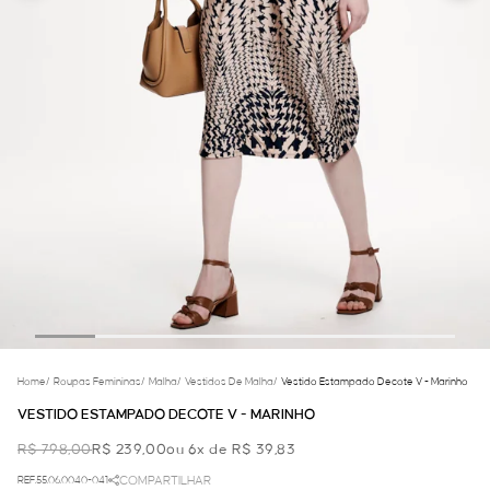
Home
/
Roupas Femininas
/
Malha
/
Vestidos De Malha
/
Vestido Estampado Decote V - Marinho
VESTIDO ESTAMPADO DECOTE V - MARINHO
R$ 798,00
R$ 239,00
ou 6x de R$ 39,83
REF.55.06.0040-041
COMPARTILHAR