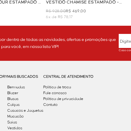
OUR ESTAMPADO -
VESTIDO CHAMISE ESTAMPADO -
VERDE
R$ 928,00
R$ 469,00
6x de R$ 78,17
por dentro de todas as novidades, ofertas e promoções que
ara você, em nossa lista VIP!
Caso con
GORY
MAIS BUSCADOS
CENTRAL DE ATENDIMENTO
Bermudas
Política de troca
Blazer
Fale conosco
Blusas
Politica de privacidade
Calças
Contato
Casacos e Jaquetas
Macacão
Saias
Vestidos