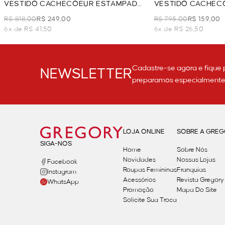
VESTIDO CACHECOEUR ESTAMPADO
VESTIDO CACHEC
- VERDE
VERDE
R$ 818,00
R$ 249,00
R$ 795,00
R$ 159,00
6x de R$ 41,50
6x de R$ 26,50
Cadastre-se agora e fique 
NEWSLETTER
preparamos especialmente p
LOJA ONLINE
SOBRE A GRE
SIGA-NOS
Home
Sobre Nós
Novidades
Nossas Lojas
Facebook
Roupas Femininas
Franquias
Instagram
Acessórios
Revista Gregory
WhatsApp
Promoção
Mapa Do Site
Solicite Sua Troca