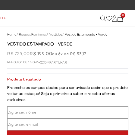
0
TLET
Home
/
Roupas Femininas
/
Vestidos
/
Vestido Estampado - Verde
VESTIDO ESTAMPADO - VERDE
R$ 725,00
R$ 199,00
ou 6x de R$ 33,17
REF.08.06.0833-024
COMPARTILHAR
Produto Esgotado
Preencha os campos abaixo para ser avisado assim que o produto
voltar ao estoque! Seja o primeiro a saber e receba ofertas
exclusivas.