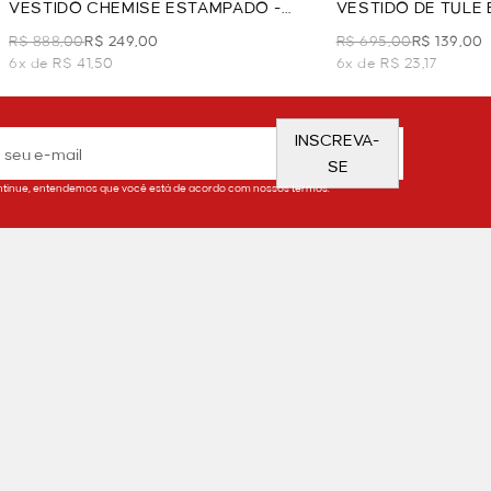
VESTIDO CHEMISE ESTAMPADO -
VESTIDO DE TULE
VERDE
VERDE
R$ 888,00
R$ 249,00
R$ 695,00
R$ 139,00
6x de R$ 41,50
6x de R$ 23,17
INSCREVA-
SE
tinue, entendemos que você está de acordo com nossos termos.