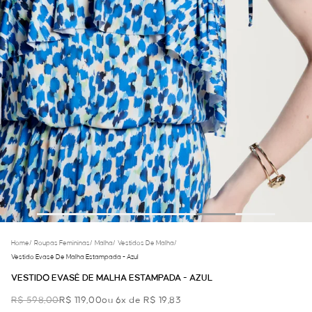
Home
/
Roupas Femininas
/
Malha
/
Vestidos De Malha
/
Vestido Evasê De Malha Estampada - Azul
VESTIDO EVASÊ DE MALHA ESTAMPADA - AZUL
R$ 598,00
R$ 119,00
ou 6x de R$ 19,83