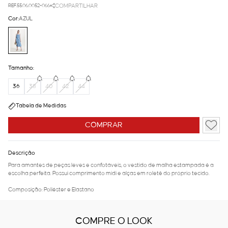
REF.55.06.0052-066
COMPARTILHAR
Cor:
AZUL
Tamanho:
36
38
40
42
44
Tabela de Medidas
COMPRAR
Descrição
Para amantes de peças leves e confotáveis, o vestido de malha estampada é a
escolha perfeita. Possui comprimento midi e alças em roletê do próprio tecido.
Composição: Poliéster e Elastano
COMPRE O LOOK