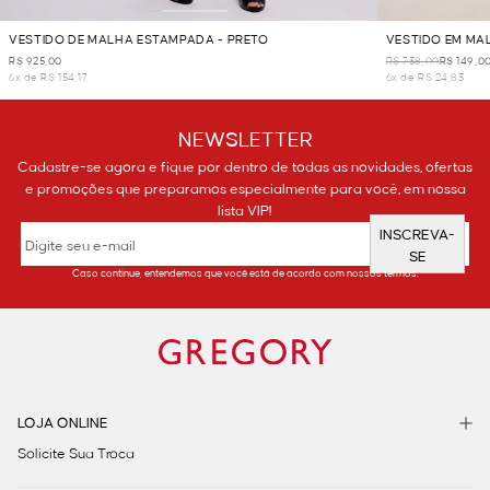
VESTIDO DE MALHA ESTAMPADA - PRETO
VESTIDO EM MAL
R$ 925,00
R$ 738,00
R$ 149,0
6x de R$ 154,17
6x de R$ 24,83
NEWSLETTER
Cadastre-se agora e fique por dentro de todas as novidades, ofertas
e promoções que preparamos especialmente para você, em nossa
lista VIP!
INSCREVA-
SE
Caso continue, entendemos que você está de acordo com nossos termos.
LOJA ONLINE
Solicite Sua Troca