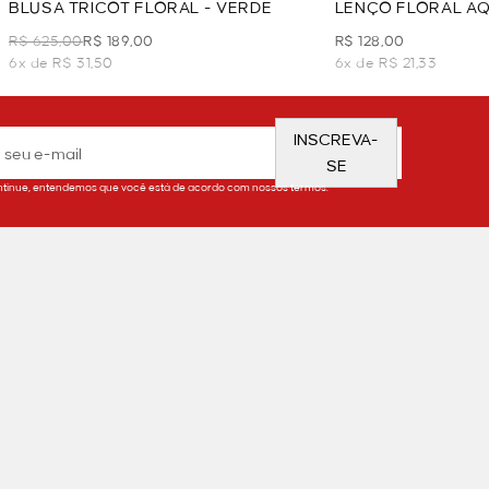
BLUSA TRICOT FLORAL - VERDE
LENÇO FLORAL AQ
R$ 625,00
R$ 189,00
R$ 128,00
6x de R$ 31,50
6x de R$ 21,33
INSCREVA-
SE
tinue, entendemos que você está de acordo com nossos termos.