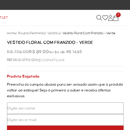
0
TLET
Home
/
Roupas Femininas
/
Vestidos
/
Vestido Floral Com Franzido - Verde
VESTIDO FLORAL COM FRANZIDO - VERDE
R$ 738,00
R$ 89,00
ou 6x de R$ 14,83
REF.08.06.0792-024
COMPARTILHAR
Produto Esgotado
Preencha os campos abaixo para ser avisado assim que o produto
voltar ao estoque! Seja o primeiro a saber e receba ofertas
exclusivas.