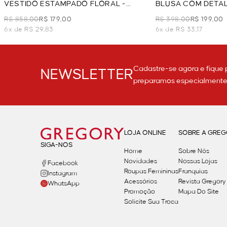
VESTIDO ESTAMPADO FLORAL -
BLUSA COM DETAL
VERDE
VERDE
R$ 858,00
R$ 179,00
R$ 398,00
R$ 199,00
6x de R$ 29,83
6x de R$ 33,17
Cadastre-se agora e fique 
NEWSLETTER
preparamos especialmente p
LOJA ONLINE
SOBRE A GRE
SIGA-NOS
Home
Sobre Nós
Novidades
Nossas Lojas
Facebook
Roupas Femininas
Franquias
Instagram
Acessórios
Revista Gregory
WhatsApp
Promoção
Mapa Do Site
Solicite Sua Troca