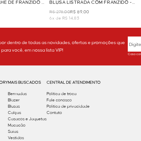
HE DE FRANZIDO -
BLUSA LISTRADA COM FRANZIDO -
VERDE
R$ 278,00
R$ 89,00
6x de R$ 14,83
por dentro de todas as novidades, ofertas e promoções que
ara você, em nossa lista VIP!
Caso con
GORY
MAIS BUSCADOS
CENTRAL DE ATENDIMENTO
Bermudas
Política de troca
Blazer
Fale conosco
Blusas
Politica de privacidade
Calças
Contato
Casacos e Jaquetas
Macacão
Saias
Vestidos