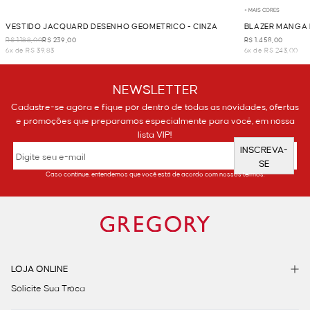
+ MAIS CORES
VESTIDO JACQUARD DESENHO GEOMETRICO - CINZA
BLAZER MANGA 
R$ 1.188,00
R$ 239,00
R$ 1.458,00
6x de R$ 39,83
6x de R$ 243,00
NEWSLETTER
Cadastre-se agora e fique por dentro de todas as novidades, ofertas
e promoções que preparamos especialmente para você, em nossa
lista VIP!
INSCREVA-
SE
Caso continue, entendemos que você está de acordo com nossos termos.
LOJA ONLINE
Solicite Sua Troca