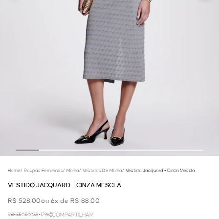
Home
/
Roupas Femininas
/
Malha
/
Vestidos De Malha
/
Vestido Jacquard - Cinza Mescla
VESTIDO JACQUARD - CINZA MESCLA
R$ 528,00
ou 6x de R$ 88,00
REF.55.03.0058-179
COMPARTILHAR