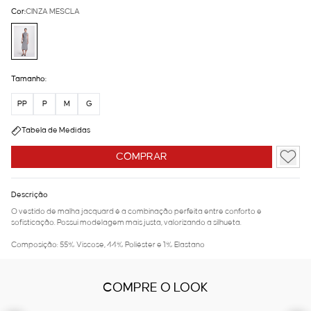
Cor:
CINZA MESCLA
Tamanho:
PP
P
M
G
Tabela de Medidas
COMPRAR
Descrição
O vestido de malha jacquard é a combinação perfeita entre conforto e
sofisticação. Possui modelagem mais justa, valorizando a silhueta.
Composição: 55% Viscose, 44% Poliéster e 1% Elastano
COMPRE O LOOK