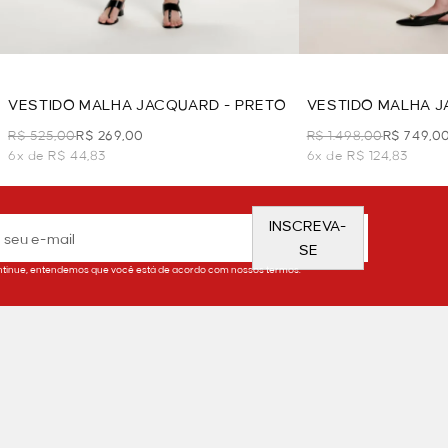
VESTIDO MALHA JACQUARD - PRETO
VESTIDO MALHA J
R$ 525,00
R$ 269,00
R$ 1.498,00
R$ 749,0
6x de R$ 44,83
6x de R$ 124,83
INSCREVA-
SE
tinue, entendemos que você está de acordo com nossos termos.