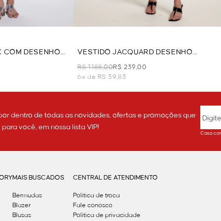
EX COM DESENHO
VESTIDO JACQUARD DESENHO
A
GEOMETRICO - CINZA
R$ 1.188,00
R$ 239,00
6x de R$ 39,83
por dentro de todas as novidades, ofertas e promoções que
ara você, em nossa lista VIP!
Caso con
GORY
MAIS BUSCADOS
CENTRAL DE ATENDIMENTO
Bermudas
Política de troca
Blazer
Fale conosco
Blusas
Politica de privacidade