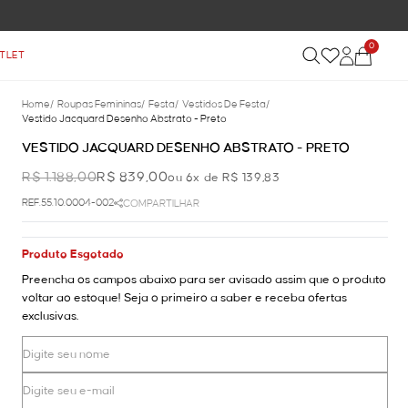
0
TLET
Home
/
Roupas Femininas
/
Festa
/
Vestidos De Festa
/
Vestido Jacquard Desenho Abstrato - Preto
VESTIDO JACQUARD DESENHO ABSTRATO - PRETO
R$ 1.188,00
R$ 839,00
ou 6x de R$ 139,83
REF.55.10.0004-002
COMPARTILHAR
Produto Esgotado
Preencha os campos abaixo para ser avisado assim que o produto
voltar ao estoque! Seja o primeiro a saber e receba ofertas
exclusivas.