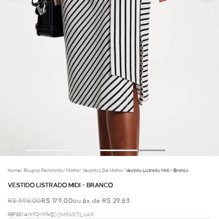
Home
/
Roupas Femininas
/
Malha
/
Vestidos De Malha
/
Vestido Listrado Midi - Branco
VESTIDO LISTRADO MIDI - BRANCO
R$ 598,00
R$ 179,00
ou 6x de R$ 29,83
REF.55.04.0072-001
COMPARTILHAR