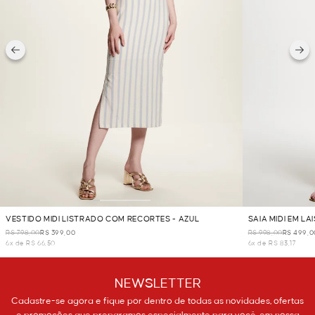
VESTIDO MIDI LISTRADO COM RECORTES - AZUL
SAIA MIDI EM LA
R$ 798,00
R$ 399,00
R$ 998,00
R$ 499,0
6x de R$ 66,50
6x de R$ 83,17
NEWSLETTER
Cadastre-se agora e fique por dentro de todas as novidades, ofertas
e promoções que preparamos especialmente para você, em nossa