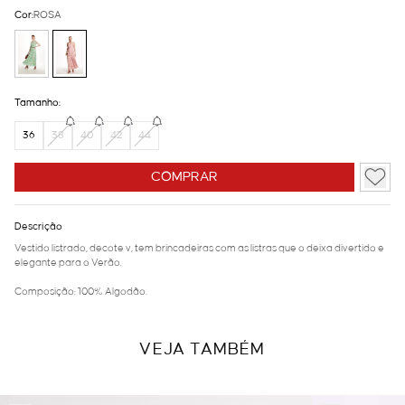
Cor:
ROSA
Tamanho:
36
38
40
42
44
COMPRAR
Descrição
Vestido listrado, decote v, tem brincadeiras com as listras que o deixa divertido e
elegante para o Verão.
Composição: 100% Algodão.
VEJA TAMBÉM