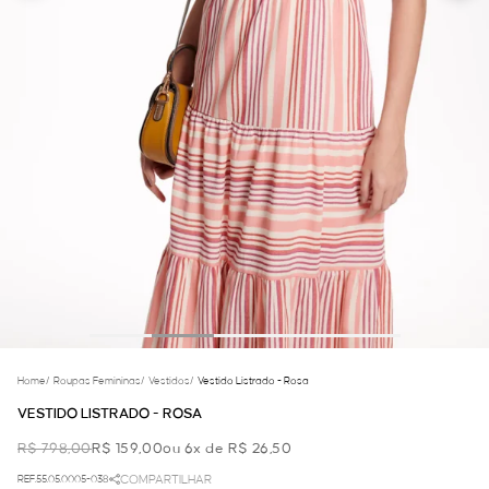
Home
/
Roupas Femininas
/
Vestidos
/
Vestido Listrado - Rosa
VESTIDO LISTRADO - ROSA
R$ 798,00
R$ 159,00
ou 6x de R$ 26,50
REF.55.05.0005-038
COMPARTILHAR