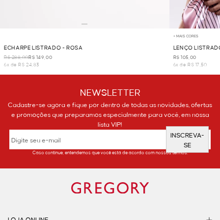
+ MAIS CORES
ECHARPE LISTRADO - ROSA
LENÇO LISTRAD
R$ 288,00
R$ 149,00
R$ 105,00
6x de R$ 24,83
6x de R$ 17,50
NEWSLETTER
Cadastre-se agora e fique por dentro de todas as novidades, ofertas
e promoções que preparamos especialmente para você, em nossa
lista VIP!
INSCREVA-
SE
Caso continue, entendemos que você está de acordo com nossos termos.
LOJA ONLINE