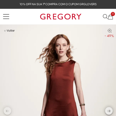
10% OFF NA SUA 1ª COMPRA COM O CUPOM GRGLOVERS
0
Voltar
- 49%