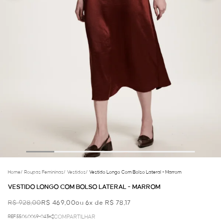
Home
/
Roupas Femininas
/
Vestidos
/
Vestido Longo Com Bolso Lateral - Marrom
VESTIDO LONGO COM BOLSO LATERAL - MARROM
R$ 928,00
R$ 469,00
ou 6x de R$ 78,17
REF.55.06.0069-043
COMPARTILHAR