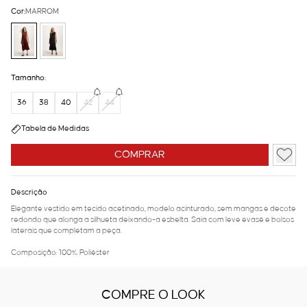
Cor:
MARROM
Tamanho:
36
38
40
42
44
Tabela de Medidas
COMPRAR
Descrição
Elegante vestido em tecido acetinado, modelo acinturado, sem mangas e decote
redondo que alonga a silhueta deixando-a esbelta. Saia com leve evasê e bolsos
laterais que completam a peça.
Composição: 100% Poliéster
COMPRE O LOOK