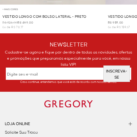
+ MAIS CORES
VESTIDO LONGO COM BOLSO LATERAL - PRETO
VESTIDO LONGO
R$ 928,00
R$ 469,00
R$ 958,00
6x de R$ 78,17
6x de R$ 159,67
NEWSLETTER
Cadastre-se agora e fique por dentro de todas as novidades, ofertas
e promoções que preparamos especialmente para você, em nossa
lista VIP!
INSCREVA-
SE
Caso continue, entendemos que você está de acordo com nossos termos.
LOJA ONLINE
Solicite Sua Troca