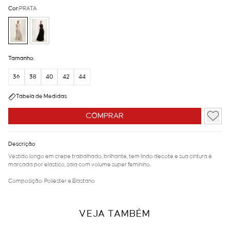
Cor:
PRATA
Tamanho:
36
38
40
42
44
Tabela de Medidas
COMPRAR
Descrição
Vestido longo em crepe trabalhado, brilhante, tem lindo decote e sua cintura é
marcada por elastico, saia com volume super feminino.
Composição: Poliéster e Elastano
VEJA TAMBÉM