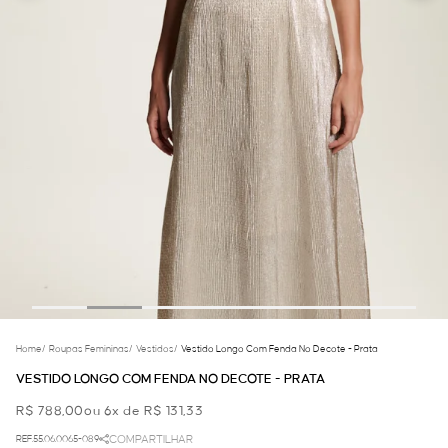
Home
/
Roupas Femininas
/
Vestidos
/
Vestido Longo Com Fenda No Decote - Prata
VESTIDO LONGO COM FENDA NO DECOTE - PRATA
R$ 788,00
ou 6x de R$ 131,33
REF.55.06.0065-089
COMPARTILHAR