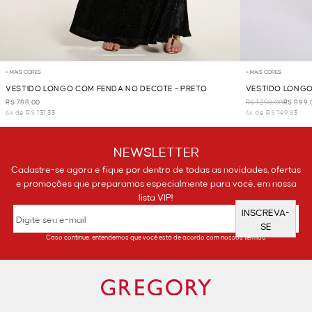
+ MAIS CORES
+ MAIS CORES
VESTIDO LONGO COM FENDA NO DECOTE - PRETO
VESTIDO LONGO
R$ 788,00
R$ 1.298,00
R$ 899,
6x de R$ 131,33
6x de R$ 149,83
NEWSLETTER
Cadastre-se agora e fique por dentro de todas as novidades, ofertas
e promoções que preparamos especialmente para você, em nossa
lista VIP!
INSCREVA-
SE
Caso continue, entendemos que você está de acordo com nossos termos.