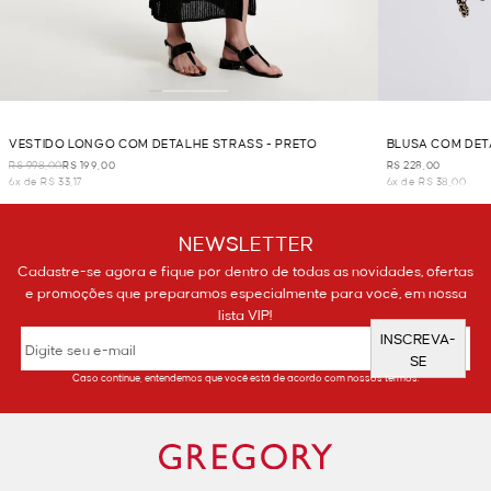
VESTIDO LONGO COM DETALHE STRASS - PRETO
BLUSA COM DET
R$ 998,00
R$ 199,00
R$ 228,00
6x de R$ 33,17
6x de R$ 38,00
NEWSLETTER
Cadastre-se agora e fique por dentro de todas as novidades, ofertas
e promoções que preparamos especialmente para você, em nossa
lista VIP!
INSCREVA-
SE
Caso continue, entendemos que você está de acordo com nossos termos.