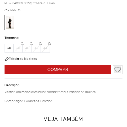
REF.55.04.0020-002
COMPARTILHAR
Cor:
PRETO
Tamanho:
36
38
40
42
44
Tabela de Medidas
COMPRAR
Descrição
Vestido em malha com brilho, fenda frontal e vazada no decote.
Composição: Poliéster e Elastano.
VEJA TAMBÉM