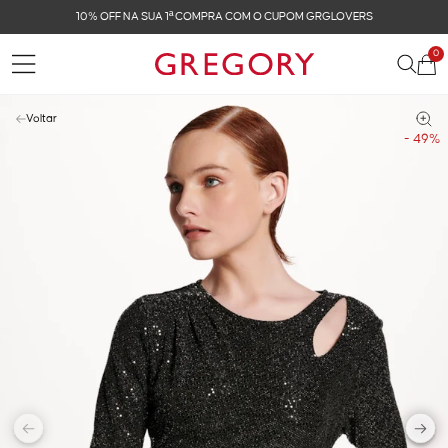
10% OFF NA SUA 1ª COMPRA COM O CUPOM GRGLOVERS
0
Voltar
- 49%