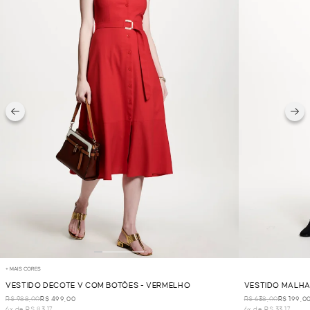
+ MAIS CORES
VESTIDO DECOTE V COM BOTÕES - VERMELHO
VESTIDO MALHA
R$ 988,00
R$ 499,00
R$ 638,00
R$ 199,0
6x de R$ 83,17
6x de R$ 33,17