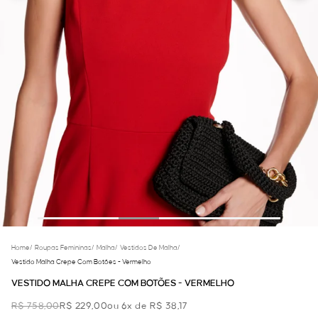
Home
/
Roupas Femininas
/
Malha
/
Vestidos De Malha
/
Vestido Malha Crepe Com Botões - Vermelho
VESTIDO MALHA CREPE COM BOTÕES - VERMELHO
R$ 758,00
R$ 229,00
ou 6x de R$ 38,17