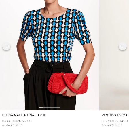
BLUSA MALHA FRIA - AZUL
VESTIDO EM MAL
R$ 448,00
R$ 229,00
R$ 738,00
R$ 149,0
6x de R$ 38,17
6x de R$ 24,83