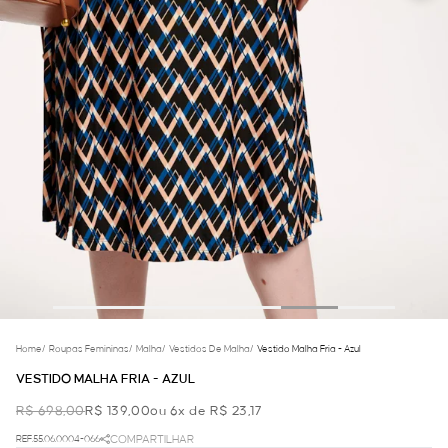
Home
/
Roupas Femininas
/
Malha
/
Vestidos De Malha
/
Vestido Malha Fria - Azul
VESTIDO MALHA FRIA - AZUL
R$ 698,00
R$ 139,00
ou 6x de R$ 23,17
REF.55.06.0004-066
COMPARTILHAR