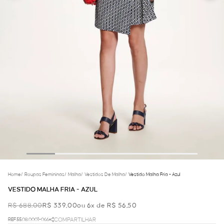
Home
/
Roupas Femininas
/
Malha
/
Vestidos De Malha
/
Vestido Malha Fria - Azul
VESTIDO MALHA FRIA - AZUL
R$ 688,00
R$ 339,00
ou 6x de R$ 56,50
REF.55.08.0001-066
COMPARTILHAR