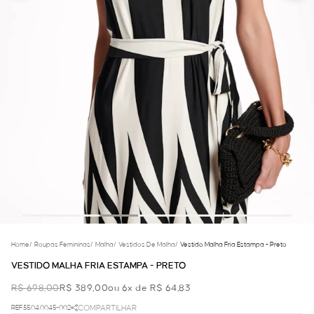
Home
/
Roupas Femininas
/
Malha
/
Vestidos De Malha
/
Vestido Malha Fria Estampa - Preto
VESTIDO MALHA FRIA ESTAMPA - PRETO
R$ 698,00
R$ 389,00
ou 6x de R$ 64,83
REF.55.04.0045-002
COMPARTILHAR