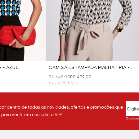
 - AZUL
CAMISA ESTAMPADA MALHA FRIA -
VERDE
R$ 648,00
R$ 499,00
6x de R$ 83,17
por dentro de todas as novidades, ofertas e promoções que
ara você, em nossa lista VIP!
Caso con