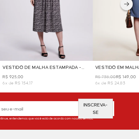
VESTIDO DE MALHA ESTAMPADA -
VESTIDO EM MALH
PRETO
R$ 925,00
R$ 738,00
R$ 149,00
6x de R$ 154,17
6x de R$ 24,83
INSCREVA-
SE
tinue, entendemos que você está de acordo com nossos termos.