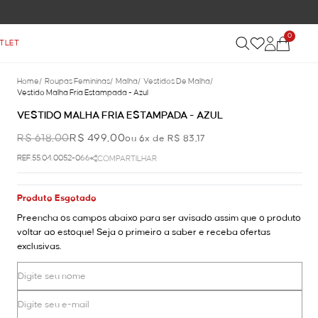
0
TLET
Home
/
Roupas Femininas
/
Malha
/
Vestidos De Malha
/
Vestido Malha Fria Estampada - Azul
VESTIDO MALHA FRIA ESTAMPADA - AZUL
R$ 618,00
R$ 499,00
ou 6x de R$ 83,17
REF.55.04.0052-066
COMPARTILHAR
Produto Esgotado
Preencha os campos abaixo para ser avisado assim que o produto
voltar ao estoque! Seja o primeiro a saber e receba ofertas
exclusivas.