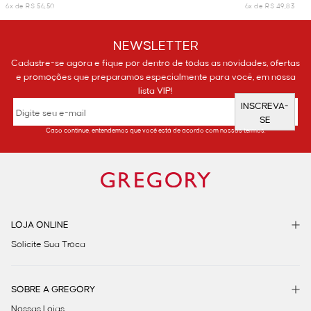
6x de R$ 56,50
6x de R$ 49,83
NEWSLETTER
Cadastre-se agora e fique por dentro de todas as novidades, ofertas
e promoções que preparamos especialmente para você, em nossa
lista VIP!
INSCREVA-
SE
Caso continue, entendemos que você está de acordo com nossos termos.
LOJA ONLINE
Solicite Sua Troca
SOBRE A GREGORY
Nossas Lojas