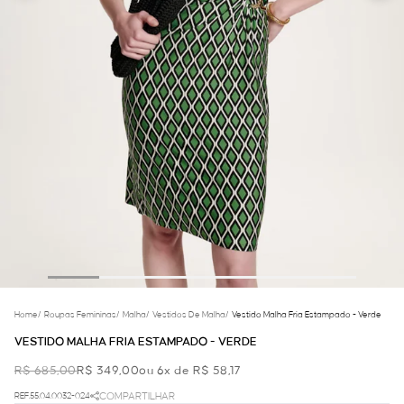
Home
/
Roupas Femininas
/
Malha
/
Vestidos De Malha
/
Vestido Malha Fria Estampado - Verde
VESTIDO MALHA FRIA ESTAMPADO - VERDE
R$ 685,00
R$ 349,00
ou 6x de R$ 58,17
REF.55.04.0032-024
COMPARTILHAR