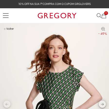
10% OFF NA SUA 1ª COMPRA COM O CUPOM GRGLOVERS
0
Voltar
- 49%