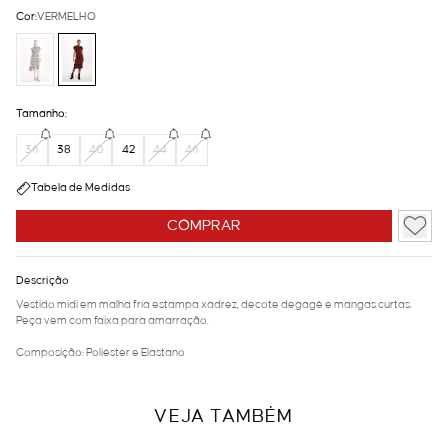
Cor:
VERMELHO
Tamanho:
36
38
40
42
44
46
Tabela de Medidas
COMPRAR
Descrição
Vestido midi em malha fria estampa xadrez, decote degagê e mangas curtas.
Peça vem com faixa para amarração.
Composição: Poliéster e Elastano
VEJA TAMBÉM