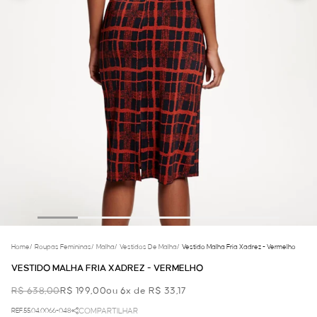
Home
/
Roupas Femininas
/
Malha
/
Vestidos De Malha
/
Vestido Malha Fria Xadrez - Vermelho
VESTIDO MALHA FRIA XADREZ - VERMELHO
R$ 638,00
R$ 199,00
ou 6x de R$ 33,17
REF.55.04.0066-048
COMPARTILHAR