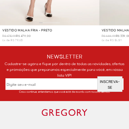
VESTIDO MALHA FRIA - PRETO
VESTIDO MALHA 
R$ 675,00
R$ 479,00
R$ 688,00
R$ 339,0
6x de R$ 79,83
6x de R$ 56,50
NEWSLETTER
Cadastre-se agora e fique por dentro de todas as novidades, ofertas
e promoções que preparamos especialmente para você, em nossa
lista VIP!
INSCREVA-
SE
Caso continue, entendemos que você está de acordo com nossos termos.