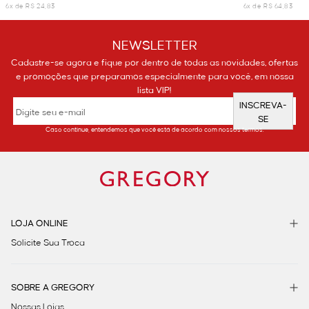
6x de R$ 24,83
6x de R$ 64,83
NEWSLETTER
Cadastre-se agora e fique por dentro de todas as novidades, ofertas
e promoções que preparamos especialmente para você, em nossa
lista VIP!
INSCREVA-
SE
Caso continue, entendemos que você está de acordo com nossos termos.
LOJA ONLINE
Solicite Sua Troca
SOBRE A GREGORY
Nossas Lojas