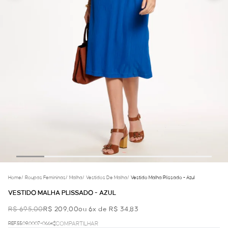
Home
/
Roupas Femininas
/
Malha
/
Vestidos De Malha
/
Vestido Malha Plissado - Azul
VESTIDO MALHA PLISSADO - AZUL
R$ 695,00
R$ 209,00
ou 6x de R$ 34,83
REF.55.09.0007-066
COMPARTILHAR