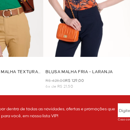
 MALHA TEXTURA
BLUSA MALHA FRIA - LARANJA
R$ 428,00
R$ 129,00
6x de R$ 21,50
por dentro de todas as novidades, ofertas e promoções que
ara você, em nossa lista VIP!
Caso con