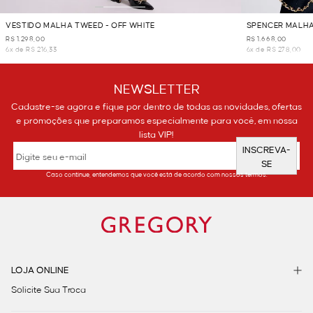
VESTIDO MALHA TWEED - OFF WHITE
SPENCER MALHA
R$ 1.298,00
R$ 1.668,00
6x de R$ 216,33
6x de R$ 278,00
NEWSLETTER
Cadastre-se agora e fique por dentro de todas as novidades, ofertas
e promoções que preparamos especialmente para você, em nossa
lista VIP!
INSCREVA-
SE
Caso continue, entendemos que você está de acordo com nossos termos.
LOJA ONLINE
Solicite Sua Troca