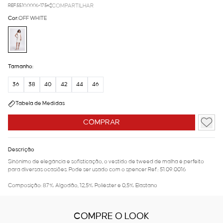
REF.55.10.0006-175
COMPARTILHAR
Cor:
OFF WHITE
Tamanho:
36
38
40
42
44
46
Tabela de Medidas
COMPRAR
Descrição
Sinônimo de elegância e sofisticação, o vestido de tweed de malha é perfeito
para diversas ocasiões. Pode ser usado com o spencer Ref.: 51.09.0016
Composição: 87% Algodão, 12,5% Poliéster e 0,5% Elastano
COMPRE O LOOK