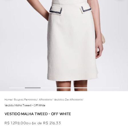
Home
/
Roupas Femininas
/
Alfaiataria
/
Vestidos De Alfaiataria
/
Vestido Malha Tweed - Off White
VESTIDO MALHA TWEED - OFF WHITE
R$ 1.298,00
ou 6x de R$ 216,33