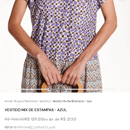
Home
/
Roupas Femininas
/
Vestidos
/
Vestido Mix De Estampas - Azul
VESTIDO MIX DE ESTAMPAS - AZUL
R$ 988,00
R$ 129,00
ou 6x de R$ 21,50
REF.55.05.0010-066
COMPARTILHAR