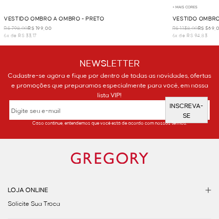
+ MAIS CORES
VESTIDO OMBRO A OMBRO - PRETO
VESTIDO OMBRO
R$ 798,00
R$ 199,00
R$ 1.138,00
R$ 569,
6x de R$ 33,17
6x de R$ 94,83
NEWSLETTER
Cadastre-se agora e fique por dentro de todas as novidades, ofertas
e promoções que preparamos especialmente para você, em nossa
lista VIP!
INSCREVA-
SE
Caso continue, entendemos que você está de acordo com nossos termos.
LOJA ONLINE
Solicite Sua Troca