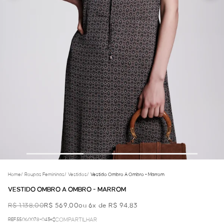
Home
/
Roupas Femininas
/
Vestidos
/
Vestido Ombro A Ombro - Marrom
VESTIDO OMBRO A OMBRO - MARROM
R$ 1.138,00
R$ 569,00
ou 6x de R$ 94,83
REF.55.06.0078-043
COMPARTILHAR