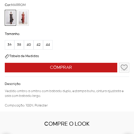
Cor:
MARROM
Tamanho:
36
38
40
42
44
Tabela de Medidas
COMPRAR
Descrição
Vestido ombro a ombro com babado duplo, estampa boho, cintura ajustada e
saia com babado largo.
Composição: 100% Poliéster
COMPRE O LOOK