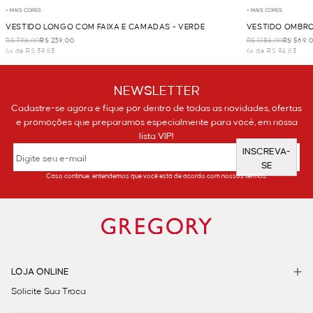
+ MAIS CORES
+ MAIS CORES
VESTIDO LONGO COM FAIXA E CAMADAS - VERDE
VESTIDO OMBR
R$ 798,00
R$ 239,00
R$ 1.138,00
R$ 569,
6x de R$ 39,83
6x de R$ 94,83
NEWSLETTER
Cadastre-se agora e fique por dentro de todas as novidades, ofertas
e promoções que preparamos especialmente para você, em nossa
lista VIP!
INSCREVA-
SE
Caso continue, entendemos que você está de acordo com nossos termos.
LOJA ONLINE
Solicite Sua Troca