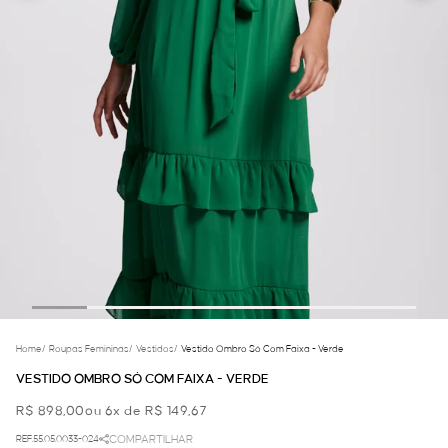
Home
/
Roupas Femininas
/
Vestidos
/
Vestido Ombro Só Com Faixa - Verde
VESTIDO OMBRO SÓ COM FAIXA - VERDE
R$ 898,00
ou 6x de R$ 149,67
REF.55.05.0033-024
COMPARTILHAR