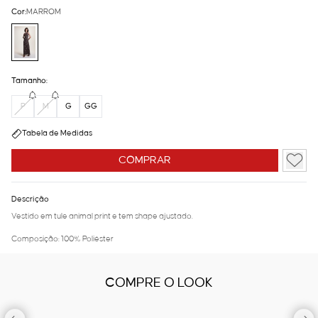
Cor:
MARROM
Tamanho:
P
M
G
GG
Tabela de Medidas
COMPRAR
Descrição
Vestido em tule animal print e tem shape ajustado.
Composição: 100% Poliéster
COMPRE O LOOK