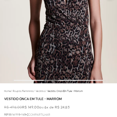
Home
/
Roupas Femininas
/
Vestidos
/
Vestido Onca Em Tule - Marrom
VESTIDO ONCA EM TULE - MARROM
R$ 498,00
R$ 149,00
ou 6x de R$ 24,83
REF.55.04.0105-043
COMPARTILHAR