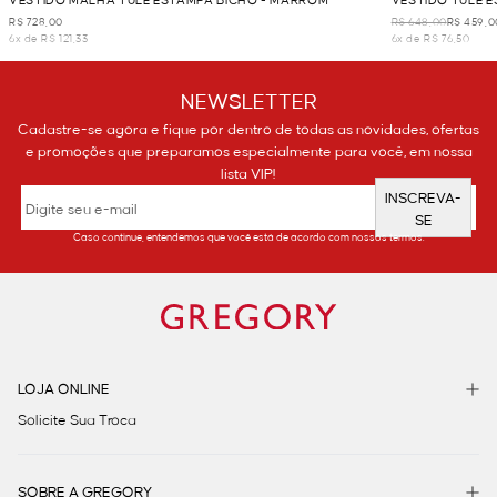
VESTIDO MALHA TULE ESTAMPA BICHO - MARROM
VESTIDO TULE 
R$ 728,00
R$ 648,00
R$ 459,0
6x de R$ 121,33
6x de R$ 76,50
NEWSLETTER
Cadastre-se agora e fique por dentro de todas as novidades, ofertas
e promoções que preparamos especialmente para você, em nossa
lista VIP!
INSCREVA-
SE
Caso continue, entendemos que você está de acordo com nossos termos.
LOJA ONLINE
Solicite Sua Troca
SOBRE A GREGORY