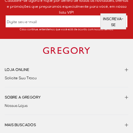
Cadastre-se agora e fique por dentro de todas as novidades, ofertas
e promoções que preparamos especialmente para você, em nossa
lista VIP!
INSCREVA-
SE
Caso continue, entendemos que você está de acordo com nossos termos.
LOJA ONLINE
Solicite Sua Troca
SOBRE A GREGORY
Nossas Lojas
MAIS BUSCADOS