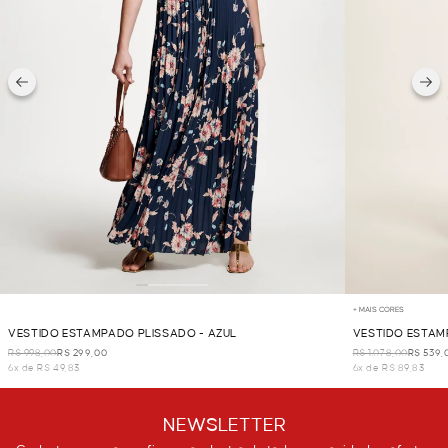
+ MAIS CORES
VESTIDO ESTAMPADO PLISSADO - AZUL
VESTIDO ESTAM
R$ 998,00
R$ 299,00
R$ 1.078,00
R$ 539,
6x de R$ 49,83
6x de R$ 89,83
NEWSLETTER