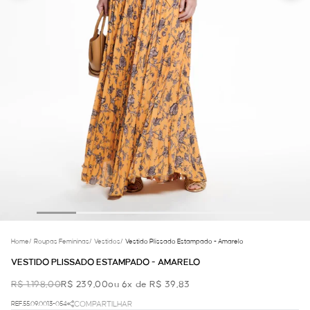
Home
/
Roupas Femininas
/
Vestidos
/
Vestido Plissado Estampado - Amarelo
VESTIDO PLISSADO ESTAMPADO - AMARELO
R$ 1.198,00
R$ 239,00
ou 6x de R$ 39,83
REF.55.09.0013-054
COMPARTILHAR