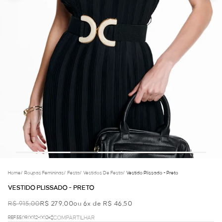
Home
/
Roupas Femininas
/
Festa
/
Vestidos De Festa
/
Vestido Plissado - Preto
VESTIDO PLISSADO - PRETO
R$ 915,00
R$ 279,00
ou 6x de R$ 46,50
REF.55.09.0012-002
COMPARTILHAR