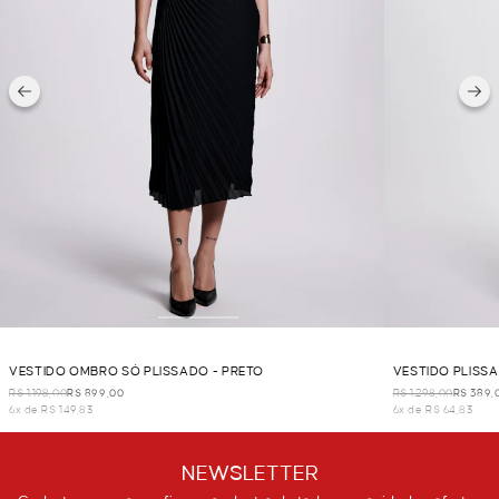
VESTIDO OMBRO SÓ PLISSADO - PRETO
VESTIDO PLISS
R$ 1.198,00
R$ 899,00
R$ 1.298,00
R$ 389,
6x de R$ 149,83
6x de R$ 64,83
NEWSLETTER