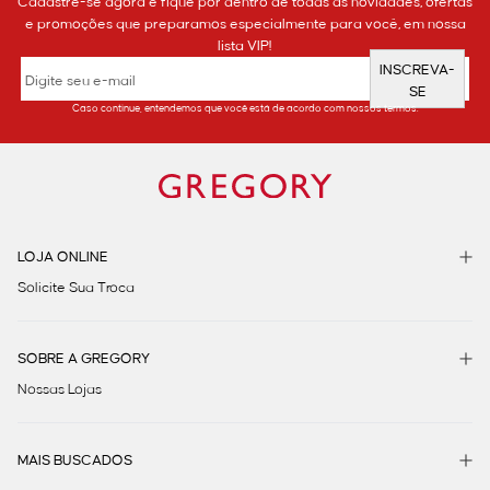
Cadastre-se agora e fique por dentro de todas as novidades, ofertas
e promoções que preparamos especialmente para você, em nossa
lista VIP!
INSCREVA-
SE
Caso continue, entendemos que você está de acordo com nossos termos.
LOJA ONLINE
Solicite Sua Troca
SOBRE A GREGORY
Nossas Lojas
MAIS BUSCADOS