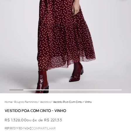
Home
/
Roupas Femininas
/
Vestidos
/
Vestido Poa Com Cinto - Vinho
VESTIDO POA COM CINTO - VINHO
R$ 1.328,00
ou 6x de R$ 221,33
REF.55.12.0032-042
COMPARTILHAR