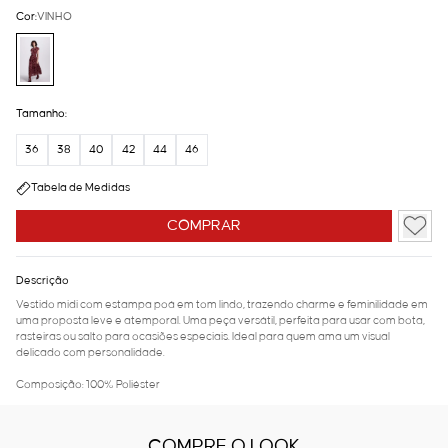
Cor:
VINHO
Tamanho:
36
38
40
42
44
46
Tabela de Medidas
COMPRAR
Descrição
Vestido midi com estampa poá em tom lindo, trazendo charme e feminilidade em
uma proposta leve e atemporal. Uma peça versátil, perfeita para usar com bota,
rasteiras ou salto para ocasiões especiais. Ideal para quem ama um visual
delicado com personalidade.
Composição: 100% Poliéster
COMPRE O LOOK