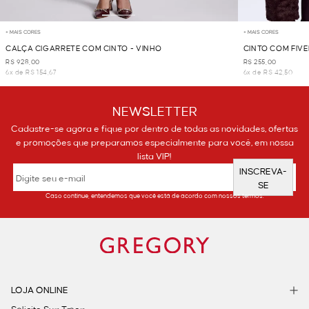
+ MAIS CORES
+ MAIS CORES
CALÇA CIGARRETE COM CINTO - VINHO
CINTO COM FIV
R$ 928,00
R$ 255,00
6x de R$ 154,67
6x de R$ 42,50
NEWSLETTER
Cadastre-se agora e fique por dentro de todas as novidades, ofertas
e promoções que preparamos especialmente para você, em nossa
lista VIP!
INSCREVA-
SE
Caso continue, entendemos que você está de acordo com nossos termos.
LOJA ONLINE