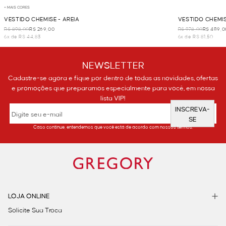
+ MAIS CORES
VESTIDO CHEMISE - AREIA
VESTIDO CHEMIS
R$ 898,00
R$ 269,00
R$ 978,00
R$ 489,0
6x de R$ 44,83
6x de R$ 81,50
NEWSLETTER
Cadastre-se agora e fique por dentro de todas as novidades, ofertas
e promoções que preparamos especialmente para você, em nossa
lista VIP!
INSCREVA-
SE
Caso continue, entendemos que você está de acordo com nossos termos.
LOJA ONLINE
Solicite Sua Troca