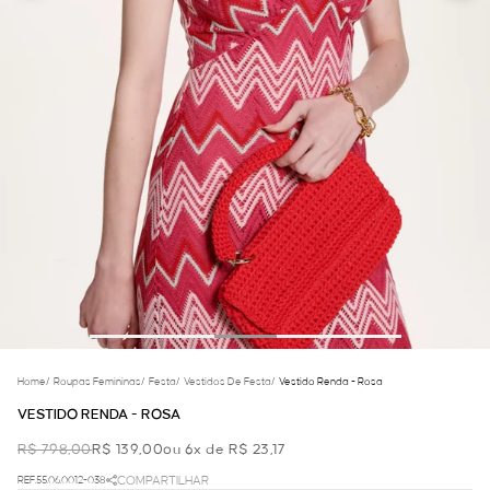
Home
/
Roupas Femininas
/
Festa
/
Vestidos De Festa
/
Vestido Renda - Rosa
VESTIDO RENDA - ROSA
R$ 798,00
R$ 139,00
ou 6x de R$ 23,17
REF.55.06.0012-038
COMPARTILHAR