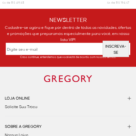
6x de R$ 49,83
6x de R$ 194,67
NEWSLETTER
Cadastre-se agora e fique por dentro de todas as novidades, ofertas
e promoções que preparamos especialmente para você, em nossa
lista VIP!
INSCREVA-
SE
Caso continue, entendemos que você está de acordo com nossos termos.
LOJA ONLINE
Solicite Sua Troca
SOBRE A GREGORY
Nossas Lojas