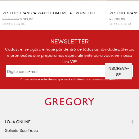
VESTIDO TRANSPASSADO COM FIVELA - VERMELHO
VESTIDO TRANS
R$ 778,00
R$ 389,00
R$ 788,00
6x de R$ 64,83
6x de R$ 131,33
NEWSLETTER
Cadastre-se agora e fique por dentro de todas as novidades, ofertas
e promoções que preparamos especialmente para você, em nossa
lista VIP!
INSCREVA-
SE
Caso continue, entendemos que você está de acordo com nossos termos.
LOJA ONLINE
Solicite Sua Troca