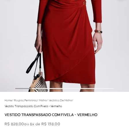
Home
/
Roupas Femininas
/
Malha
/
Vestidos De Malha
/
Vestido Transpassado Com Fivela - Vermelho
VESTIDO TRANSPASSADO COM FIVELA - VERMELHO
R$ 828,00
ou 6x de R$ 138,00