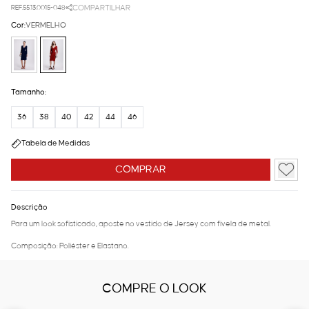
REF.55.13.0015-048
COMPARTILHAR
Cor:
VERMELHO
Tamanho:
36
38
40
42
44
46
Tabela de Medidas
COMPRAR
Descrição
Para um look sofisticado, aposte no vestido de Jersey com fivela de metal.
Composição: Poliéster e Elastano.
COMPRE O LOOK