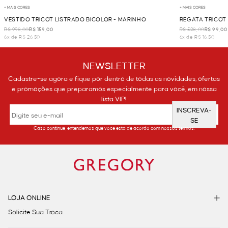
+ MAIS CORES
+ MAIS CORES
VESTIDO TRICOT LISTRADO BICOLOR - MARINHO
REGATA TRICOT
R$ 998,00
R$ 159,00
R$ 528,00
R$ 99,00
6x de R$ 26,50
6x de R$ 16,50
NEWSLETTER
Cadastre-se agora e fique por dentro de todas as novidades, ofertas
e promoções que preparamos especialmente para você, em nossa
lista VIP!
INSCREVA-
SE
Caso continue, entendemos que você está de acordo com nossos termos.
LOJA ONLINE
Solicite Sua Troca