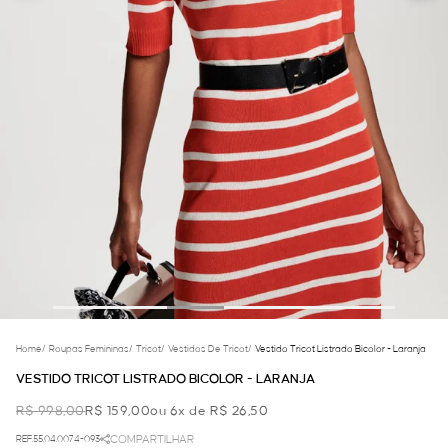
Home
/
Roupas Femininas
/
Tricot
/
Vestidos De Tricot
/
Vestido Tricot Listrado Bicolor - Laranja
VESTIDO TRICOT LISTRADO BICOLOR - LARANJA
R$ 998,00
R$ 159,00
ou 6x de R$ 26,50
REF.55.04.0074-093
COMPARTILHAR