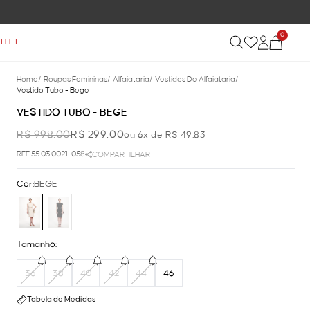
RETE GRÁTIS NAS COMPRAS ACIMA DE R$ 899
0
TLET
Home
/
Roupas Femininas
/
Alfaiataria
/
Vestidos De Alfaiataria
/
Vestido Tubo - Bege
VESTIDO TUBO - BEGE
R$ 998,00
R$ 299,00
ou 6x de R$ 49,83
REF.55.03.0021-058
COMPARTILHAR
Cor:
BEGE
Tamanho:
36
38
40
42
44
46
Tabela de Medidas