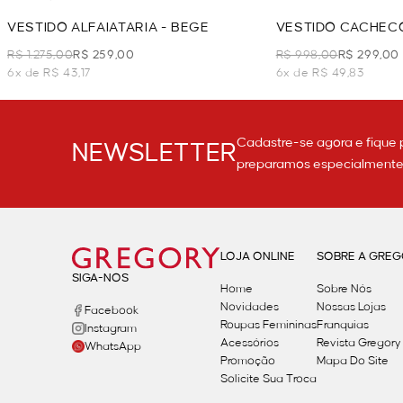
VESTIDO ALFAIATARIA - BEGE
VESTIDO CACHECO
BEGE
R$ 1.275,00
R$ 259,00
R$ 998,00
R$ 299,00
6x de R$ 43,17
6x de R$ 49,83
Cadastre-se agora e fique 
NEWSLETTER
preparamos especialmente p
LOJA ONLINE
SOBRE A GRE
SIGA-NOS
Home
Sobre Nós
Novidades
Nossas Lojas
Facebook
Roupas Femininas
Franquias
Instagram
Acessórios
Revista Gregory
WhatsApp
Promoção
Mapa Do Site
Solicite Sua Troca