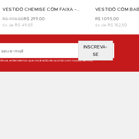
VESTIDO CHEMISE COM FAIXA -
VESTIDO COM BA
BEGE
- BEGE
R$ 998,00
R$ 299,00
R$ 1.095,00
6x de R$ 49,83
6x de R$ 182,50
INSCREVA-
SE
tinue, entendemos que você está de acordo com nossos termos.