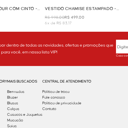
UR COM CINTO -
VESTIDO CHAMISE ESTAMPADO -
BEGE
R$ 998,00
R$ 499,00
6x de R$ 83,17
por dentro de todas as novidades, ofertas e promoções que
ara você, em nossa lista VIP!
Caso con
GORY
MAIS BUSCADOS
CENTRAL DE ATENDIMENTO
Bermudas
Política de troca
Blazer
Fale conosco
Blusas
Politica de privacidade
Calças
Contato
Casacos e Jaquetas
Macacão
Saias