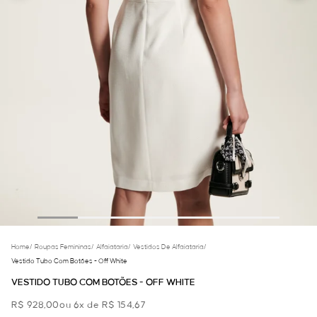
Home
/
Roupas Femininas
/
Alfaiataria
/
Vestidos De Alfaiataria
/
Vestido Tubo Com Botões - Off White
VESTIDO TUBO COM BOTÕES - OFF WHITE
R$ 928,00
ou 6x de R$ 154,67