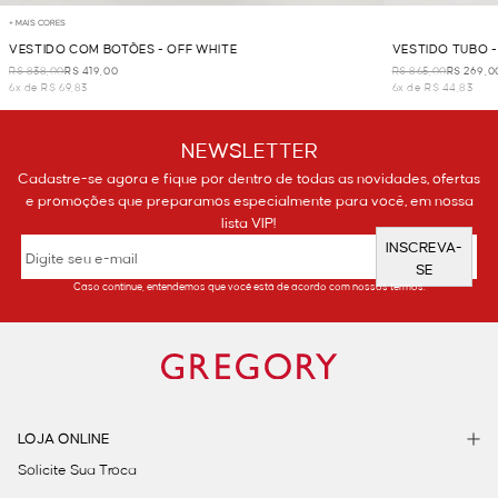
+ MAIS CORES
VESTIDO COM BOTÕES - OFF WHITE
VESTIDO TUBO -
R$ 838,00
R$ 419,00
R$ 865,00
R$ 269,0
6x de R$ 69,83
6x de R$ 44,83
NEWSLETTER
Cadastre-se agora e fique por dentro de todas as novidades, ofertas
e promoções que preparamos especialmente para você, em nossa
lista VIP!
INSCREVA-
SE
Caso continue, entendemos que você está de acordo com nossos termos.
LOJA ONLINE
Solicite Sua Troca