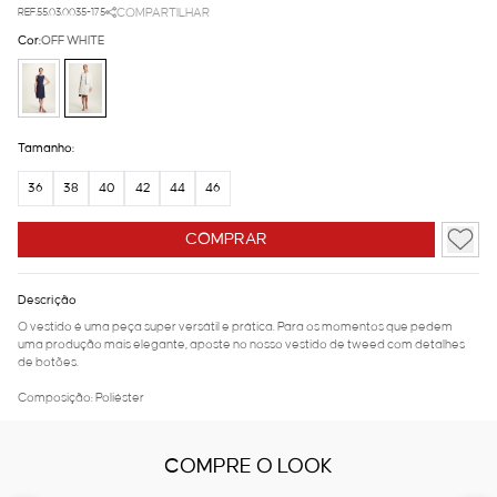
REF.55.03.0035-175
COMPARTILHAR
Cor:
OFF WHITE
Tamanho:
36
38
40
42
44
46
COMPRAR
Descrição
O vestido é uma peça super versátil e prática. Para os momentos que pedem
uma produção mais elegante, aposte no nosso vestido de tweed com detalhes
de botões.
Composição: Poliéster
COMPRE O LOOK