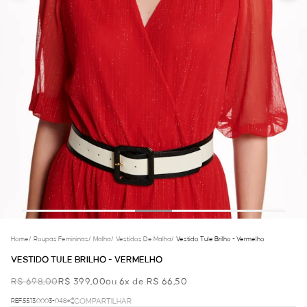
Home
/
Roupas Femininas
/
Malha
/
Vestidos De Malha
/
Vestido Tule Brilho - Vermelho
VESTIDO TULE BRILHO - VERMELHO
R$ 698,00
R$ 399,00
ou 6x de R$ 66,50
REF.55.13.0003-048
COMPARTILHAR