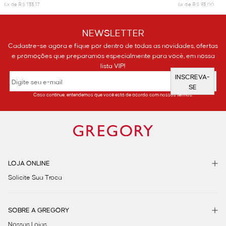
6x de R$ 133,17
6x de R$ 93,00
NEWSLETTER
Cadastre-se agora e fique por dentro de todas as novidades, ofertas
e promoções que preparamos especialmente para você, em nossa
lista VIP!
INSCREVA-
SE
Caso continue, entendemos que você está de acordo com nossos termos.
LOJA ONLINE
Solicite Sua Troca
SOBRE A GREGORY
Nossas Lojas