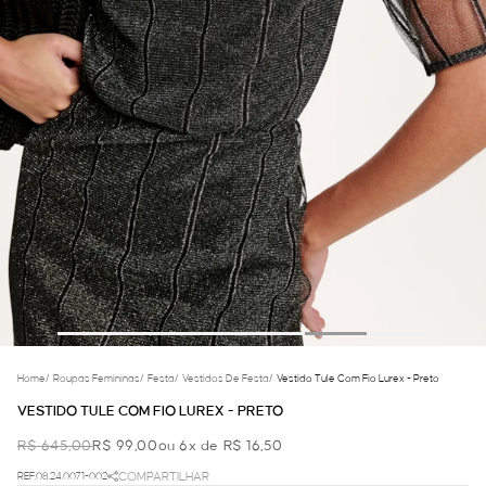
Home
/
Roupas Femininas
/
Festa
/
Vestidos De Festa
/
Vestido Tule Com Fio Lurex - Preto
VESTIDO TULE COM FIO LUREX - PRETO
R$ 645,00
R$ 99,00
ou 6x de R$ 16,50
REF.08.24.0071-002
COMPARTILHAR