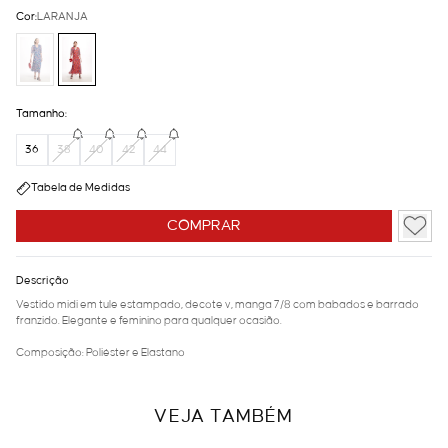
Cor:
LARANJA
Tamanho:
36
38
40
42
44
Tabela de Medidas
COMPRAR
Descrição
Vestido midi em tule estampado, decote v, manga 7/8 com babados e barrado
franzido. Elegante e feminino para qualquer ocasião.
Composição: Poliéster e Elastano
VEJA TAMBÉM