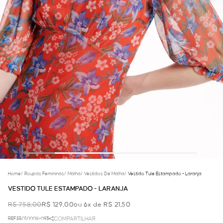
Home
/
Roupas Femininas
/
Malha
/
Vestidos De Malha
/
Vestido Tule Estampado - Laranja
VESTIDO TULE ESTAMPADO - LARANJA
R$ 758,00
R$ 129,00
ou 6x de R$ 21,50
REF.55.01.0008-093
COMPARTILHAR