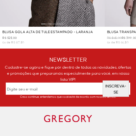
BLUSA GOLA ALTA DE TULE ESTAMPADO - LARANJA
BLUSA TRANSPA
R$ 525,00
R$ 565,00
R$ 399,0
6x de R$ 87,50
6x de R$ 66,50
NEWSLETTER
Cadastre-se agora e fique por dentro de todas as novidades, ofertas
e promoções que preparamos especialmente para você, em nossa
lista VIP!
INSCREVA-
SE
Caso continue, entendemos que você está de acordo com nossos termos.