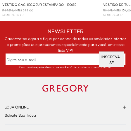
VESTIDO CACHECOEUR ESTAMPADO - ROSE
VESTIDO DE TU
R$ 1.298,00
R$ 699,00
R$ 695,00
R$ 139,00
6x de R$ 116,50
6x de R$ 23,17
NEWSLETTER
Cadastre-se agora e fique por dentro de todas as novidades, ofertas
e promoções que preparamos especialmente para você, em nossa
lista VIP!
INSCREVA-
SE
Caso continue, entendemos que você está de acordo com nossos termos.
LOJA ONLINE
Solicite Sua Troca