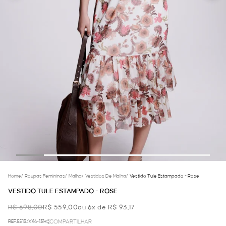
Home
/
Roupas Femininas
/
Malha
/
Vestidos De Malha
/
Vestido Tule Estampado - Rose
VESTIDO TULE ESTAMPADO - ROSE
R$ 698,00
R$ 559,00
ou 6x de R$ 93,17
REF.55.13.0016-131
COMPARTILHAR