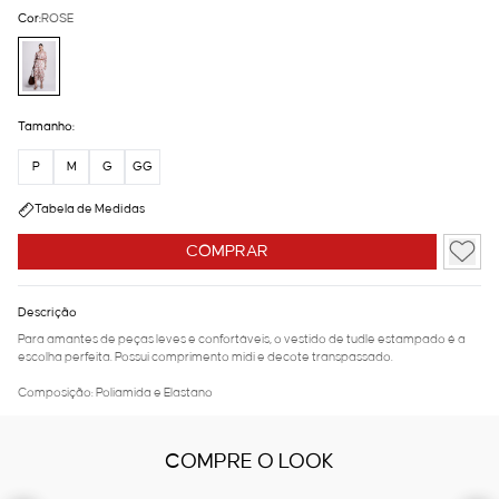
Cor:
ROSE
Tamanho:
P
M
G
GG
Tabela de Medidas
COMPRAR
Descrição
Para amantes de peças leves e confortáveis, o vestido de tudle estampado é a
escolha perfeita. Possui comprimento midi e decote transpassado.
Composição: Poliamida e Elastano
COMPRE O LOOK