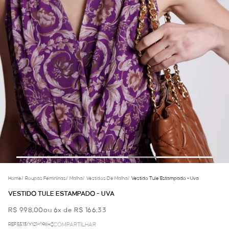
Home
/
Roupas Femininas
/
Malha
/
Vestidos De Malha
/
Vestido Tule Estampado - Uva
VESTIDO TULE ESTAMPADO - UVA
R$ 998,00
ou 6x de R$ 166,33
REF.55.13.0021-098
COMPARTILHAR