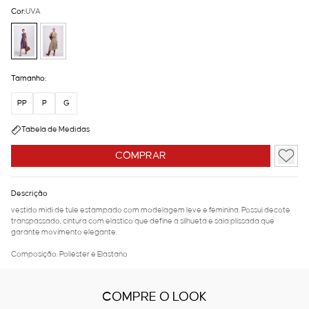
Cor:
UVA
Tamanho:
PP
P
G
Tabela de Medidas
COMPRAR
Descrição
vestido midi de tule estampado com modelagem leve e feminina. Possui decote
transpassado, cintura com elastico que define a silhueta e saia plissada que
garante movimento elegante.
Composição: Poliéster e Elastano
COMPRE O LOOK