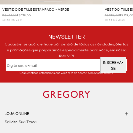
VESTIDO DE TULE ESTAMPADO - VERDE
VESTIDO TULE 
R$ 695,00
R$ 139,00
R$ 758,00
R$ 129,0
6x de R$ 23,17
6x de R$ 21,50
NEWSLETTER
Cadastre-se agora e fique por dentro de todas as novidades, ofertas
e promoções que preparamos especialmente para você, em nossa
lista VIP!
INSCREVA-
SE
Caso continue, entendemos que você está de acordo com nossos termos.
LOJA ONLINE
Solicite Sua Troca